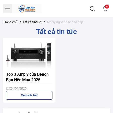
0
Trang chủ
/
Tất cả tin tức
/
Amply nghe nhạc cao cấp
Tất cả tin tức
Top 3 Amply của Denon
Bạn Nên Mua 2025
24/07/2025
Xem chi tiết