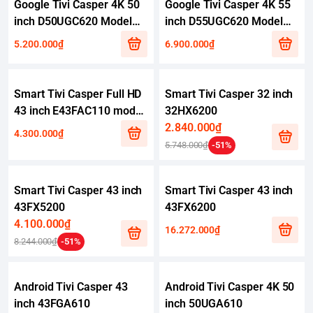
Google Tivi Casper 4K 50
Google Tivi Casper 4K 55
inch D50UGC620 Model
inch D55UGC620 Model
2025
2025
5.200.000₫
6.900.000₫
Smart Tivi Casper Full HD
Smart Tivi Casper 32 inch
43 inch E43FAC110 model
32HX6200
2024
2.840.000₫
4.300.000₫
5.748.000₫
-51%
Smart Tivi Casper 43 inch
Smart Tivi Casper 43 inch
43FX5200
43FX6200
4.100.000₫
16.272.000₫
8.244.000₫
-51%
Android Tivi Casper 43
Android Tivi Casper 4K 50
inch 43FGA610
inch 50UGA610