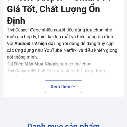
Giá Tốt, Chất Lượng Ổn
Định
Tivi Casper được nhiều người tiêu dùng lựa chọn nhờ
mức giá hợp lý, thiết kế đẹp mắt và hiệu năng ổn định.
Với
Android TV hiện đại
, người dùng dễ dàng truy cập
các ứng dụng như YouTube, Netflix, và điều khiển giọng
nói thông minh.
Tại
Điện Máy Mua Nhanh
, bạn có thể chọn:
Tivi Casper 4K
, Full HD, màn hình LED sống động
Hệ điều hành
Android TV bản quyền
, kho ứng dụng
phong phú
Xem thêm
Kích thước đa dạng: 32 inch, 43 inch, 55 inch, 65 inch
Tích hợp Bluetooth, điều khiển bằng giọng nói, thiết kế
không viền
✅ Giá cạnh tranh – Chính hãng – Bảo hành toàn quốc
🚚 Giao nhanh – Lắp đặt tận nơi – Nhiều khuyến mãi
Danh mục sản phẩm
hấp dẫn