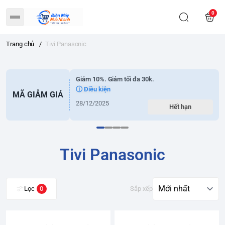
0
Trang chủ
/
Tivi Panasonic
Giảm 10%. Giảm tối đa 30k.
ⓘ Điều kiện
MÃ GIẢM GIÁ
28/12/2025
Hết hạn
Tivi Panasonic
Lọc
0
Sắp xếp