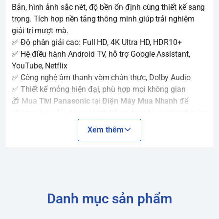
Bản, hình ảnh sắc nét, độ bền ổn định cùng thiết kế sang
trọng. Tích hợp nền tảng thông minh giúp trải nghiệm
giải trí mượt mà.
✅ Độ phân giải cao: Full HD, 4K Ultra HD, HDR10+
✅ Hệ điều hành Android TV, hỗ trợ Google Assistant,
YouTube, Netflix
✅ Công nghệ âm thanh vòm chân thực, Dolby Audio
✅ Thiết kế mỏng hiện đại, phù hợp mọi không gian
🎁 Mua
Tivi Panasonic
tại
Điện Máy Mua Nhanh
để
nhận giá ưu đãi, hàng chính hãng, giao hàng nhanh toàn
quốc và lắp đặt tận nơi.
Xem thêm
Danh mục sản phẩm