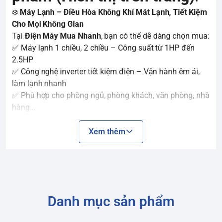
❄️
Máy Lạnh – Điều Hòa Không Khí Mát Lạnh, Tiết Kiệm
Cho Mọi Không Gian
Tại
Điện Máy Mua Nhanh
, bạn có thể dễ dàng chọn mua:
✅ Máy lạnh 1 chiều, 2 chiều – Công suất từ 1HP đến
2.5HP
✅ Công nghệ inverter tiết kiệm điện – Vận hành êm ái,
làm lạnh nhanh
✅ Phù hợp cho phòng ngủ, phòng khách, văn phòng, nhà
hàng...
🌟
Thương hiệu nổi bật
: Daikin, Panasonic, LG, Casper,
Samsung, Aqua...
Xem thêm
🎁
Giao nhanh – Lắp đặt tận nơi – Giá tốt – Hỗ trợ trả
góp linh hoạt
Danh mục sản phẩm