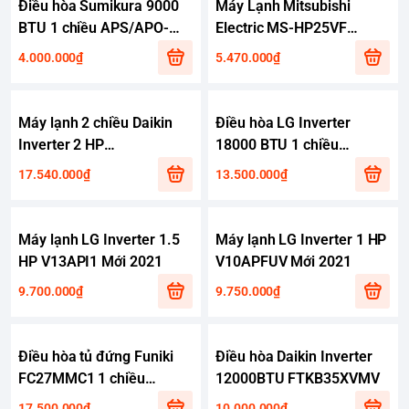
Điều hòa Sumikura 9000
Máy Lạnh Mitsubishi
BTU 1 chiều APS/APO-
Electric MS-HP25VF
092/Morandi gas R-32
(1.0Hp)
4.000.000₫
5.470.000₫
Máy lạnh 2 chiều Daikin
Điều hòa LG Inverter
Inverter 2 HP
18000 BTU 1 chiều
FTHF50VAVMV (MODEL
V18API1 gas R-32
17.540.000₫
13.500.000₫
2023)
Máy lạnh LG Inverter 1.5
Máy lạnh LG Inverter 1 HP
HP V13API1 Mới 2021
V10APFUV Mới 2021
9.700.000₫
9.750.000₫
Điều hòa tủ đứng Funiki
Điều hòa Daikin Inverter
FC27MMC1 1 chiều
12000BTU FTKB35XVMV
27000Btu giá rẻ Điều hòa
17.500.000₫
10.000.000₫