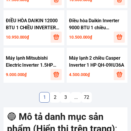
tủ đứng Funiki FC27MMC1
1 chiều 27000Btu giá rẻ
Điều hòa tủ đứng Funiki 1
ĐIỀU HÒA DAIKIN 12000
Điều hòa Daikin Inverter
chiều 27.000BTU
BTU 1 CHIỀU INVERTER
9000 BTU 1 chiều
FC27MMC1
FTKF35XVMV
FTKY25WAVMV
10.950.000₫
10.500.000₫
Máy lạnh Mitsubishi
Máy lạnh 2 chiều Casper
Electric Inverter 1.5HP
Inverter 1 HP QH-09IU36A
MSY/MUY-JW35VF
9.000.000₫
4.500.000₫
1
2
3
...
72
🔵
Mô tả danh mục sản
phẩm (Hiển thị trên trang)
: