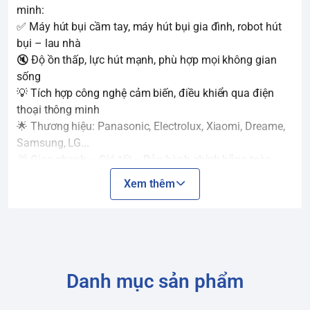
minh:
✅ Máy hút bụi cầm tay, máy hút bụi gia đình, robot hút
bụi – lau nhà
🔇 Độ ồn thấp, lực hút mạnh, phù hợp mọi không gian
sống
💡 Tích hợp công nghệ cảm biến, điều khiển qua điện
thoại thông minh
🌟 Thương hiệu: Panasonic, Electrolux, Xiaomi, Dreame,
Samsung, LG...
🎁
Giao nhanh – Giá tốt – Bảo hành chính hãng toàn
quốc
Xem thêm
Danh mục sản phẩm