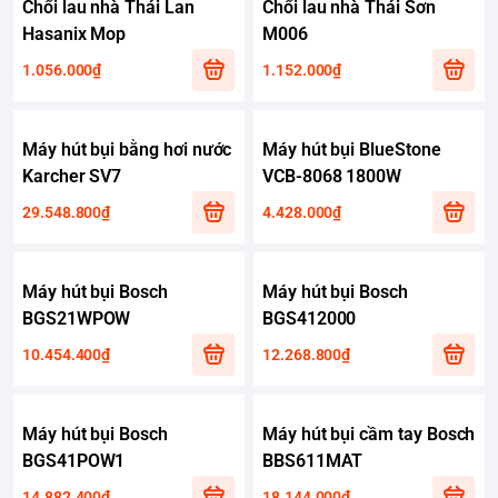
Chổi lau nhà Thái Lan
Chổi lau nhà Thái Sơn
Hasanix Mop
M006
1.056.000₫
1.152.000₫
Máy hút bụi bằng hơi nước
Máy hút bụi BlueStone
Karcher SV7
VCB-8068 1800W
29.548.800₫
4.428.000₫
Máy hút bụi Bosch
Máy hút bụi Bosch
BGS21WPOW
BGS412000
10.454.400₫
12.268.800₫
Máy hút bụi Bosch
Máy hút bụi cầm tay Bosch
BGS41POW1
BBS611MAT
14.882.400₫
18.144.000₫