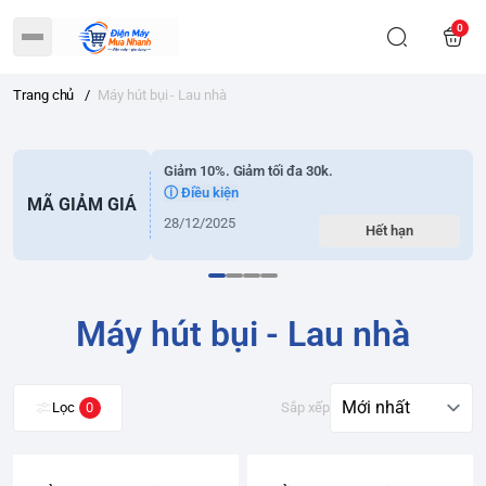
0
Trang chủ
/
Máy hút bụi - Lau nhà
Giảm 10%. Giảm tối đa 30k.
ⓘ Điều kiện
MÃ GIẢM GIÁ
28/12/2025
Hết hạn
Máy hút bụi - Lau nhà
Lọc
0
Sắp xếp