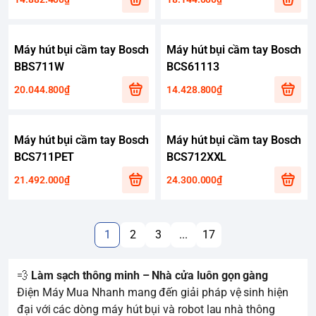
Máy hút bụi cầm tay Bosch
Máy hút bụi cầm tay Bosch
BBS711W
BCS61113
20.044.800₫
14.428.800₫
Máy hút bụi cầm tay Bosch
Máy hút bụi cầm tay Bosch
BCS711PET
BCS712XXL
21.492.000₫
24.300.000₫
1
2
3
...
17
💨
Làm sạch thông minh – Nhà cửa luôn gọn gàng
Điện Máy Mua Nhanh mang đến giải pháp vệ sinh hiện
đại với các dòng máy hút bụi và robot lau nhà thông