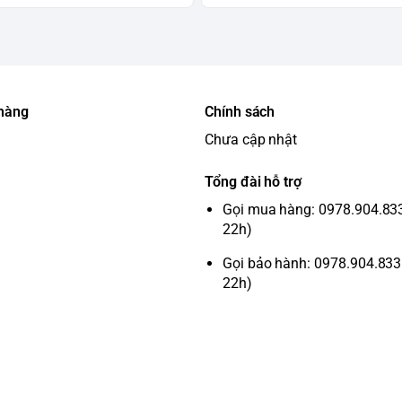
 Rửa Konox KN1901N
h bếp
nh
 hàng
Chính sách
toàn
Chưa cập nhật
Tổng đài hỗ trợ
Gọi mua hàng: 0978.904.833 
hãng 5 năm, mang đến sự an tâm tuyệt đối
22h)
Gọi bảo hành: 0978.904.833 
22h)
ững ai đang tìm kiếm một sản phẩm chất
 trọng, chất liệu cao cấp và linh kiện nhập
h hàng.