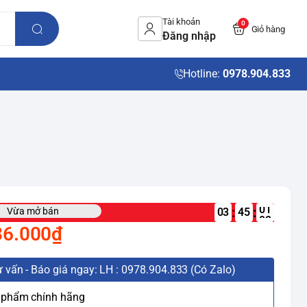
Tài khoản
0
Giỏ hàng
Đăng nhập
Hotline:
0978.904.833
:
:
Vừa mở bán
03
36.000₫
 vấn - Báo giá ngay: LH : 0978.904.833 (Có Zalo)
 phẩm chính hãng