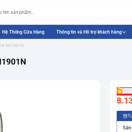
Hệ Thống Cửa Hàng
Thông tin và Hỗ trợ khách hàng
NOX KN1901N
N1901N
8.1
Tư
Sản