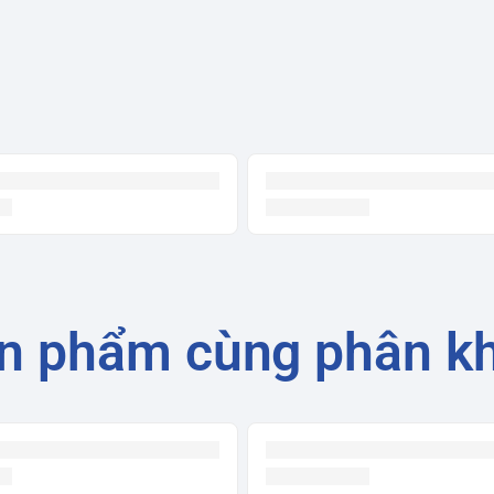
sử dụng mà còn giúp vòi có khả năng chống
Cấp
o nên màu sắc nâu sang trọng, khác biệt so
ày không chỉ tăng tính thẩm mỹ mà còn
i luôn sáng bóng.
ương Hiệu Hàng Đầu
 thương hiệu nổi tiếng thế giới, đảm bảo
Nha, với độ bền lên đến 500.000 lần đóng
 khả năng chống xoắn và chịu nhiệt tốt,
n phẩm cùng phân k