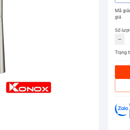
Mã gi
giá
Số lượ
Trạng t