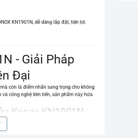
OX KN1901N, dễ dàng lắp đặt, tiện lợi.
N - Giải Pháp
n Đại
ch mà còn là điểm nhấn sang trọng cho không
p và công nghệ tiên tiến, sản phẩm này hứa
 Rửa Konox KN1901N
iêu Chuẩn Châu Âu
heo tiêu chuẩn Châu Âu CW617N. Chất liệu