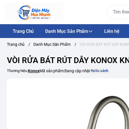
Trang Chủ
Danh Mục Sản Phẩm
Liên hệ
Trang chủ
/
Danh Mục Sản Phẩm
/
VÒI RỬA BÁT RÚT DÂY KO
VÒI RỬA BÁT RÚT DÂY KONOX K
Thương hiệu:
Konox
Mã sản phẩm:
Đang cập nhật
So sánh