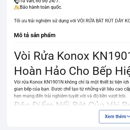
Tư vấn, hỗ trợ 24/7.
Bảo hành toàn quốc.
Tối ưu trải nghiệm sử dụng với VÒI RỬA BÁT RÚT DÂY KON
Mô tả sản phẩm
Vòi Rửa Konox KN1901
Hoàn Hảo Cho Bếp Hiệ
Vòi rửa Konox KN1901N không chỉ là một thiết bị tiện í
gian bếp của bạn. Được chế tạo từ những vật liệu cao cấ
hẹn mang đến trải nghiệm tuyệt vời và độ bền vượt trội.
Đặc Điểm Nổi Bật Của Vòi
Chất Liệu Đồng Thau CW617N T
Xem thêm
Vòi rửa Konox KN1901N được đúc từ hợp kim đồng 59% t