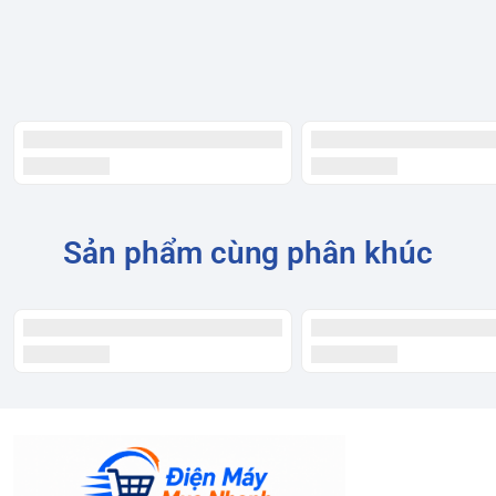
Chất Liệu và Công Nghệ Vượt
Trội
Vòi rửa Konox KN1337 được chế tạo từ hợp kim đồng 59%
tiêu chuẩn Châu Âu CW617N, đảm bảo độ bền và an toàn
tuyệt đối cho người sử dụng. Bề mặt được xử lý bằng công
nghệ PVD Chrome cao cấp 5 lớp, không chỉ tăng cường khả
năng chống ăn mòn, trầy xước mà còn mang lại vẻ đẹp
sáng bóng, sang trọng theo thời gian.
Sản phẩm cùng phân khúc
Linh Kiện Nhập Khẩu Từ Các
Thương Hiệu Hàng Đầu Thế Giới
Để đảm bảo chất lượng và hiệu suất hoạt động tối ưu, vòi
rửa Konox KN1337 sử dụng các linh kiện nhập khẩu từ
những thương hiệu hàng đầu thế giới:
Lõi trộn nóng lạnh SEDAL:
Thương hiệu số 1 tại Tây Ban
Nha, nổi tiếng với độ bền vượt trội. Lõi trộn SEDAL đã được
kiểm nghiệm với 500.000 lần đóng mở theo tiêu chuẩn EU,