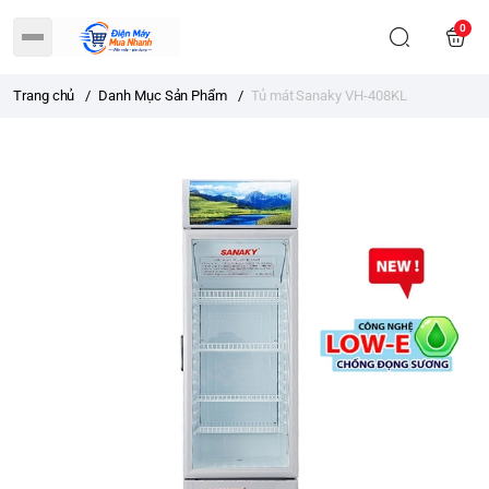
0
Trang chủ
/
Danh Mục Sản Phẩm
/
Tủ mát Sanaky VH-408KL