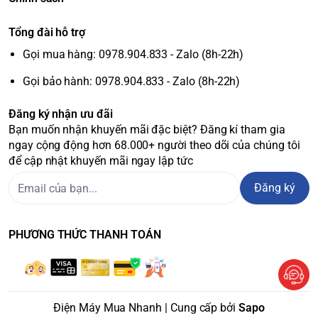
Sanaky VH-408KL sử dụng lốc máy nén khí do Panasonic
sản xuất hoạt động rất êm ái và bền bỉ, tuổi thọ cao.
Tổng đài hỗ trợ
Chân tủ được lắp đặt 4 bánh xe chịu lực giúp việc di chuyển
Gọi mua hàng: 0978.904.833 - Zalo (8h-22h)
dễ dàng hơn mà không tốn nhiều sức.
Gọi bảo hành: 0978.904.833 - Zalo (8h-22h)
Đăng ký nhận ưu đãi
Bạn muốn nhận khuyến mãi đặc biệt? Đăng kí tham gia
ngay cộng động hơn 68.000+ người theo dõi của chúng tôi
để cập nhật khuyến mãi ngay lập tức
Đăng ký
PHƯƠNG THỨC THANH TOÁN
Điện Máy Mua Nhanh | Cung cấp bởi
Sapo