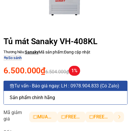
Tủ mát Sanaky VH-408KL
Thương hiệu:
Sanaky
Mã sản phẩm:
Đang cập nhật
So sánh
6.500.000₫
1%
6.504.000₫
Tư vấn - Báo giá ngay: LH : 0978.904.833 (Có Zalo)
Sản phẩm chính hãng
Mã giảm
MUANHANH01
FREESHIP5
FREESHIP10
giá