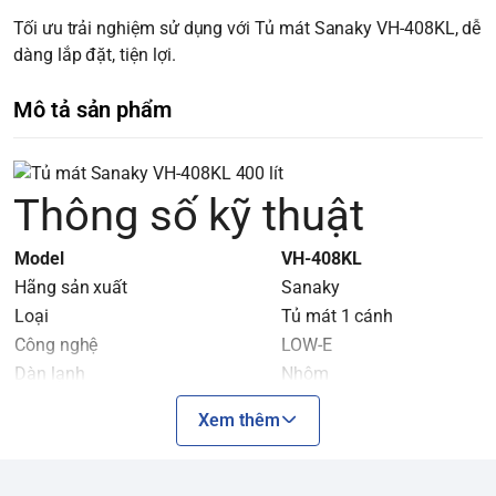
Tối ưu trải nghiệm sử dụng với Tủ mát Sanaky VH-408KL, dễ
dàng lắp đặt, tiện lợi.
Mô tả sản phẩm
Thông số kỹ thuật
Model
VH-408KL
Hãng sản xuất
Sanaky
Loại
Tủ mát 1 cánh
Công nghệ
LOW-E
Dàn lạnh
Nhôm
Dung tích tổng/Dung tích sử dụng
400 lít/340 lít
Xem thêm
Công suất
204 W
Nhiệt độ
0°C –> 10°C
Kích thước tủ ( D x R x C ) mm
615 x 610 x 2025