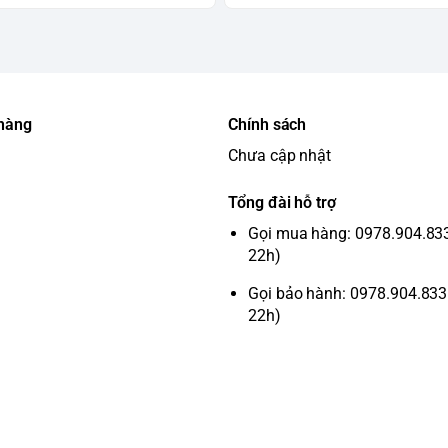
 kiệm điện.
làm bằng chất liệu nhựa ABS có tính dẻo dai
 lau chùi vệ sinh tủ dễ dàng hơn.
 bạn có thể dễ dàng phân loại thực phẩm bảo
 hàng
Chính sách
ịnh, kết hợp quạt đảo nhiệt hơi lạnh sâu và
Chưa cập nhật
được tươi ngon. Nhiệt độ làm lạnh của tủ là
Tổng đài hỗ trợ
hoạt động rất êm ái và bền bỉ, tuổi thọ
Gọi mua hàng: 0978.904.833 
22h)
uyển dễ dàng hơn mà không tốn nhiều sức.
Gọi bảo hành: 0978.904.833 
22h)