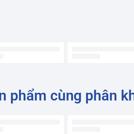
KL 1 cánh dung
nh mở mới ra đầu năm 2020 của hãng Sanaky.
-E hiện đại tăng khả năng giữ nhiệt và chống
của các tiệm tạp hóa, quán nước gia đình
c phẩm.
n phẩm cùng phân k
chống tia cực tím: Làm giảm sự phát tán, hấp
hực phẩm bảo quản trong tủ. Cùng với đó nó
sự truyền nhiệt từ ngoài vào trong tủ hay từ
u thụ. Kết hợp với hệ thống sưởi kính từ lốc
kính.