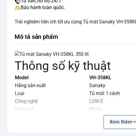
Tư vấn, hỗ trợ 24/7.
Bảo hành toàn quốc.
Trải nghiệm tiện ích tối ưu cùng Tủ mát Sanaky VH-358K
Mô tả sản phẩm
Thông số kỹ thuật
Model
VH-358KL
Hãng sản xuất
Sanaky
Loại
Tủ mát 1 cánh
Công nghệ
LOW-E
Dàn lạnh
Nhôm
Dung tích tổng/ Dung tích sử dụng
350 lít/290 lít
Xem thêm
Công suất
204W
Nhiệt độ
0°C –> 10°C