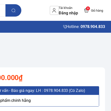
Tài khoản
0
Giỏ hàng
Đăng nhập
Hotline:
0978.904.833
00.000₫
 vấn - Báo giá ngay: LH : 0978.904.833 (Có Zalo)
 phẩm chính hãng