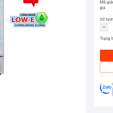
Mã gi
giá
Số lượ
Trạng t