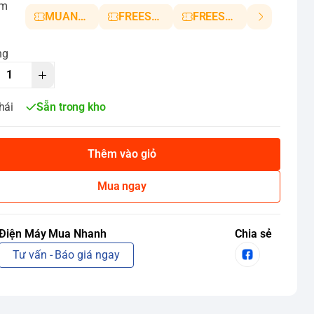
ảm
MUANHANH01
FREESHIP5
FREESHIP10
ng
hái
Sẵn trong kho
Thêm vào giỏ
Mua ngay
Điện Máy Mua Nhanh
Chia sẻ
Tư vấn - Báo giá ngay