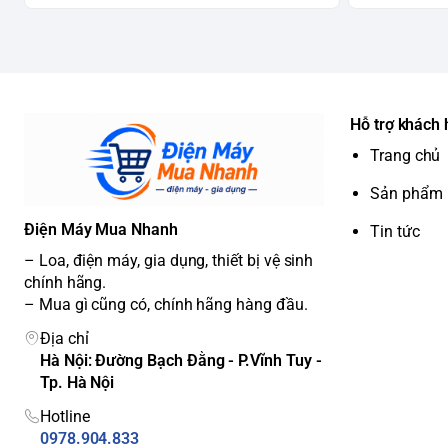
Công nghệ LOW-E Tủ mát Sanaky 1 cánh
Hệ thống đèn LED chiếu sáng dọc thân và nóc tủ siêu tiết
Lớp thành tủ dày giữ nhiệt tốt, lòng tủ mát Sanaky được 
và độ bền cao. Ngoài ra đáy tủ có lỗ thoát nước giúp việc
Ngăn tủ cũng có 3 kệ để đồ có thể tháo dỡ và di chuyển,
quản và trưng bày hơn.
Hỗ trợ khách
Tủ sử dụng dàn lạnh nhôm đúc có khả năng làm lạnh ổn đ
Trang chủ
lưu thông đều khắp bên trong tủ đảm bảo thực phẩm đều 
Sản phẩm
0-10 độ C.
Sanaky VH-358KL sử dụng lốc máy nén Huaguang ETA130L 
Điện Máy Mua Nhanh
Tin tức
cao.
– Loa, điện máy, gia dụng, thiết bị vệ sinh
Chân tủ được lắp đặt 4 bánh xe chịu lực giúp việc di ch
chính hãng.
– Mua gì cũng có, chính hãng hàng đầu.
Hình ảnh thực tế tủ mát Sanaky VH-358KL 350 lít
Địa chỉ
Hà Nội: Đường Bạch Đằng - P.Vĩnh Tuy -
Tp. Hà Nội
Hotline
0978.904.833