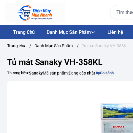
Trang Chủ
Danh Mục Sản Phẩm
Liên hệ
Trang chủ
/
Danh Mục Sản Phẩm
/
Tủ mát Sanaky VH-358KL
Tủ mát Sanaky VH-358KL
Thương hiệu:
Sanaky
Mã sản phẩm:
Đang cập nhật
So sánh