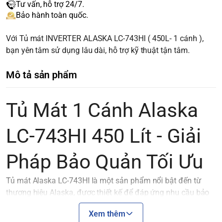
Tư vấn, hỗ trợ 24/7.
Bảo hành toàn quốc.
Với Tủ mát INVERTER ALASKA LC-743HI ( 450L- 1 cánh ),
bạn yên tâm sử dụng lâu dài, hỗ trợ kỹ thuật tận tâm.
Mô tả sản phẩm
Tủ Mát 1 Cánh Alaska
LC-743HI 450 Lít - Giải
Pháp Bảo Quản Tối Ưu
Tủ mát Alaska LC-743HI là một sản phẩm nổi bật đến từ
thương hiệu Alaska, được thiết kế để đáp ứng nhu cầu bảo
quản thực phẩm và đồ uống của gia đình, cửa hàng, và siêu
Xem thêm
thị nhỏ. Với kiểu dáng hiện đại và các tính năng tiên tiến, tủ