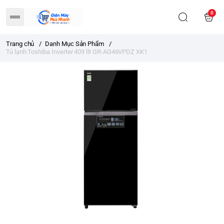
0
Trang chủ
/
Danh Mục Sản Phẩm
/
Tủ lạnh Toshiba Inverter 409 lít GR-AG46VPDZ XK1