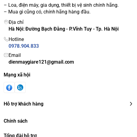
– Loa, điện máy, gia dụng, thiết bị vệ sinh chính hãng.
– Mua gì cũng có, chính hãng hàng đầu.
Địa chỉ
Hà Nội: Đường Bạch Đằng - P.Vĩnh Tuy - Tp. Hà Nội
Hotline
0978.904.833
Email
dienmaygiare121@gmail.com
Bảo quản thực phẩm
Mạng xã hội
tốt
Hỗ trợ khách hàng
Tủ lạnh
Toshiba GR-AG36VUBZ (XK1)
màu đen có luồng
khí lạnh vòng cung làm lạnh nhanh, tỏa đều nhanh khắp các
ngăn tủ giúp duy trì nhiệt độ làm lạnh tối ưu.
Chính sách
Tổng đài hỗ trợ