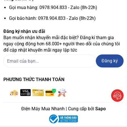
Gọi mua hàng: 0978.904.833 - Zalo (8h-22h)
Gọi bảo hành: 0978.904.833 - Zalo (8h-22h)
Đăng ký nhận ưu đãi
Bạn muốn nhận khuyến mãi đặc biệt? Đăng kí tham gia
ngay cộng động hơn 68.000+ người theo dõi của chúng tôi
để cập nhật khuyến mãi ngay lập tức
Đăng ký
Inverter tiết kiệm điện
Tủ lạnh trang bị máy nén Inverter vận hành êm ái, bền bỉ,
PHƯƠNG THỨC THANH TOÁN
tăng tuổi thọ sử dụng lâu dài, đảm bảo tiết kiệm điện năng
tối ưu.
Điện Máy Mua Nhanh | Cung cấp bởi
Sapo