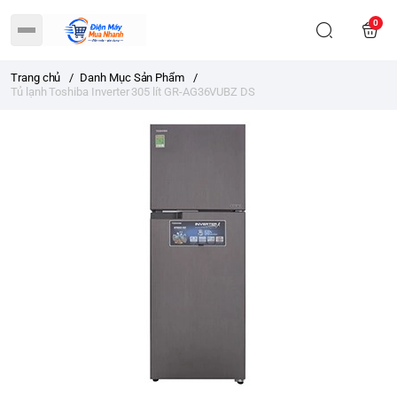
0
Trang chủ
/
Danh Mục Sản Phẩm
/
Tủ lạnh Toshiba Inverter 305 lít GR-AG36VUBZ DS