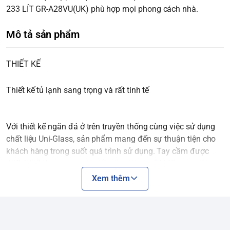
233 LÍT GR-A28VU(UK) phù hợp mọi phong cách nhà.
Mô tả sản phẩm
THIẾT KẾ
Thiết kế tủ lạnh sang trọng và rất tinh tế
Với thiết kế ngăn đá ở trên truyền thống cùng việc sử dụng
chất liệu Uni-Glass, sản phẩm mang đến sự thuận tiện cho
khách hàng trong suốt quá trình sử dụng. Tay cầm được
thiết kế rãnh ngang, màu sắc thanh lịch sẽ khiến cho nội
thất trong gia đình của bạn thêm phần hiện đại và phong
Xem thêm
cách.