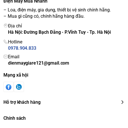
Điện Máy Mua Nhanh
– Loa, điện máy, gia dụng, thiết bị vệ sinh chính hãng.
– Mua gì cũng có, chính hãng hàng đầu.
Địa chỉ
CÔNG NGHỆ
Hà Nội: Đường Bạch Đằng - P.Vĩnh Tuy - Tp. Hà Nội
Công nghệ Inverter tiết kiệm điện năng
Hotline
Nhiệt độ bên trong tủ lạnh Toshiba GR-A28VU sẽ tự điều
0978.904.833
chỉnh theo nhu cầu sử dụng ngày và đêm. Tiết kiệm đến
45% mức tiêu thụ điện năng so với các dòng tủ lạnh khác
Email
trên thị trường, sản phẩm giúp bạn tiết kiệm được chi phí chi
dienmaygiare121@gmail.com
trả tiền điện vào mỗi cuối tháng. Công nghệ Inverter còn
Mạng xã hội
giúp cho tủ lạnh hoạt động êm ái, nhẹ nhàng, không gây ra
bất kỳ tiếng động lớn nào trong khi sử dụng mang đến sự
thoải mái cho khách hàng.
Hỗ trợ khách hàng
Chính sách
TIỆN LỢI