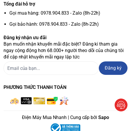
Tổng đài hỗ trợ
Khay đá tiện dụng, làm đá nhanh chóng
Phần khay đá của sản phẩm rất rộng rãi, có dung tích lên
Gọi mua hàng: 0978.904.833 - Zalo (8h-22h)
đến 58 lít giúp bạn thoải mái đựng thực phẩm. Đồng thời,
Gọi bảo hành: 0978.904.833 - Zalo (8h-22h)
bộ phận khay đá này không đóng tuyết giúp việc vệ sinh,
làm sạch trở nên đơn giản hơn bao giờ hết.
Đăng ký nhận ưu đãi
Bạn muốn nhận khuyến mãi đặc biệt? Đăng kí tham gia
ngay cộng động hơn 68.000+ người theo dõi của chúng tôi
để cập nhật khuyến mãi ngay lập tức
Đăng ký
BẢO QUẢN
PHƯƠNG THỨC THANH TOÁN
Bảo quản thực phẩm luôn tươi ngon
GR-A28VU hoạt động theo các luồng khí lạnh vòng cung
giúp cho tủ làm mát nhanh chóng, tỏa đều khắp các vị trí. Vì
vậy, nhiệt độ bên trong tủ luôn được hoạt động tối ưu giúp
Điện Máy Mua Nhanh | Cung cấp bởi
Sapo
thực phẩm luôn tươi ngon và hấp dẫn.