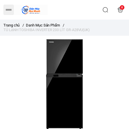
0
Trang chủ
/
Danh Mục Sản Phẩm
/
TỦ LẠNH TOSHIBA INVERTER 233 LÍT GR-A28VU(UK)