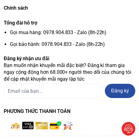
Hệ thống khay kệ được làm bằng kính chịu lực bền bỉ, bố trí
Chính sách
khoa học, dễ dàng tháo lắp, thay đổi độ cao kệ linh hoạt.
Tổng đài hỗ trợ
Gọi mua hàng: 0978.904.833 - Zalo (8h-22h)
Gọi bảo hành: 0978.904.833 - Zalo (8h-22h)
Đăng ký nhận ưu đãi
Bạn muốn nhận khuyến mãi đặc biệt? Đăng kí tham gia
ngay cộng động hơn 68.000+ người theo dõi của chúng tôi
để cập nhật khuyến mãi ngay lập tức
Đăng ký
PHƯƠNG THỨC THANH TOÁN