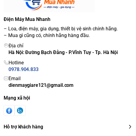
Tủ lạnh Toshiba
có công nghệ Hybrid Bio diệt khuẩn, khử
mùi hiệu quả, thực phẩm bảo quản một cách tốt nhất.
Điện Máy Mua Nhanh
– Loa, điện máy, gia dụng, thiết bị vệ sinh chính hãng.
– Mua gì cũng có, chính hãng hàng đầu.
Địa chỉ
Làm lạnh nhanh
Hà Nội: Đường Bạch Đằng - P.Vĩnh Tuy - Tp. Hà Nội
Tủ lạnh Toshiba GR-M25VUBZ(UB) với luồng khí lạnh vòng
Hotline
cung làm lạnh nhanh, bảo quản thực phẩm tươi ngon.
0978.904.833
Ngăn đá rộng
Email
dienmaygiare121@gmail.com
Tủ lạnh Toshiba có ngăn đá rộng rãi với dung tích 58 lít,
không đóng tuyết, luôn sạch sẽ, dễ dàng vệ sinh.
Mạng xã hội
Hỗ trợ khách hàng
Khay kính chịu lực