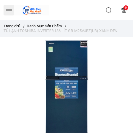
0
Trang chủ
/
Danh Mục Sản Phẩm
/
TỦ LẠNH TOSHIBA INVERTER 186 LÍT GR-M25VUBZ(UB) XANH ĐEN