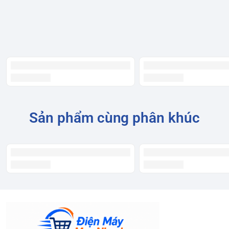
Dung tích tổng:
186
Dung tích ngăn đá:
58 lít
Công nghệ Inverter tiên tiến
tiết kiệm điện
Tủ lạnh
sử dụng máy nén Inverter vận hành êm ái, tăng tuổi
thọ sử dụng lâu dài và duy trì nhiệt độ làm lạnh hiệu quả
nhưng vẫn đảm bảo tiết kiệm điện năng.
Sản phẩm cùng phân khúc
Kiểu dáng thanh lịch
Với thiết kế sang trọng,
tủ lạnh Toshiba GR-M25VUBZ(UB)
sẽ
làm nổi bật không gian sống của gia đình bạn.
Khử mùi và diệt khuẩn