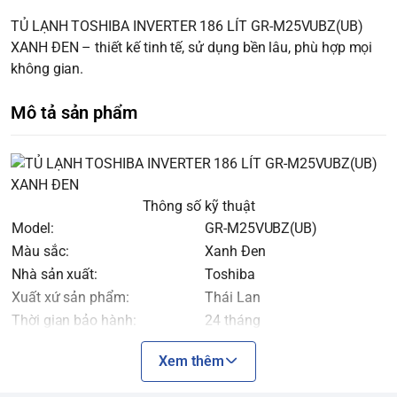
TỦ LẠNH TOSHIBA INVERTER 186 LÍT GR-M25VUBZ(UB)
XANH ĐEN – thiết kế tinh tế, sử dụng bền lâu, phù hợp mọi
không gian.
Mô tả sản phẩm
Thông số kỹ thuật
Model:
GR-M25VUBZ(UB)
Màu sắc:
Xanh Đen
Nhà sản xuất:
Toshiba
Xuất xứ sản phẩm:
Thái Lan
Thời gian bảo hành:
24 tháng
Kiểu tủ lạnh:
Ngăn đá trên
Xem thêm
Số cửa tủ lạnh:
2 cửa