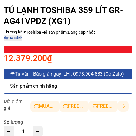
TỦ LẠNH TOSHIBA 359 LÍT GR-
AG41VPDZ (XG1)
Thương hiệu:
Toshiba
Mã sản phẩm:
Đang cập nhật
So sánh
12.379.200₫
Tư vấn - Báo giá ngay: LH : 0978.904.833 (Có Zalo)
Sản phẩm chính hãng
Mã giảm
MUANHANH01
FREESHIP5
FREESHIP10
giá
Số lượng