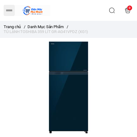
0
Trang chủ
/
Danh Mục Sản Phẩm
/
TỦ LẠNH TOSHIBA 359 LÍT GR-AG41VPDZ (XG1)