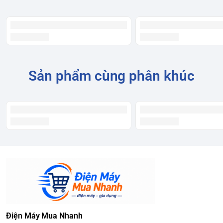
Luồng khí hình vòng cung
Tủ lạnh Toshiba Với Công nghệ luồng khí lạnh có hình vòng
cung của tủ lạnh Toshiba mang đến khả năng làm lạnh
nhanh chóng và đồng đều nhờ sự luân phiên dòng khí liên
tục bên trong.
Sản phẩm cùng phân khúc
Công nghệ khử mùi
Công nghệ khử mùi có lớp kháng khuẩn, tạo nên sự bảo vệ
không khí cho người dùng. Mọi vi khuẩn, nấm mốc, mùi hôi
đều sẽ được tủ lạnh lọc sạch để mang đến luồng khí lạnh
Điện Máy Mua Nhanh