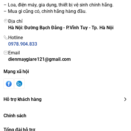
tinh khiết nhất.
– Loa, điện máy, gia dụng, thiết bị vệ sinh chính hãng.
– Mua gì cũng có, chính hãng hàng đầu.
Địa chỉ
Hà Nội: Đường Bạch Đằng - P.Vĩnh Tuy - Tp. Hà Nội
Hotline
0978.904.833
Email
dienmaygiare121@gmail.com
Mạng xã hội
Chế độ ECO MODE tiết kiệm năng lượng tối ưu
Trong kỳ nghỉ.
Ban đêm.
Điều chỉnh nhiệt độ dễ dàng bằng nút điều khiển cảm ứng
Hỗ trợ khách hàng
bên ngoài giúp tiết kiệm năng lượng tối ưu khi không sử
dụng trong thời gian dài.
Chính sách
Khay kệ linh hoạt
Dễ dàng thay đổi vị trí của các khay kệ để phù hợp với nhu
Tổng đài hỗ trợ
cầu của người sử dụng.