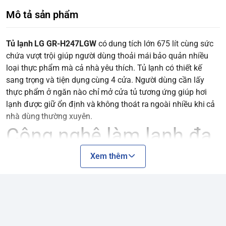
Mô tả sản phẩm
Tủ lạnh LG GR-H247LGW
có dung tích lớn 675 lít cùng sức
chứa vượt trội giúp người dùng thoải mái bảo quản nhiều
loại thực phẩm mà cả nhà yêu thích. Tủ lạnh có thiết kế
sang trọng và tiện dụng cùng 4 cửa. Người dùng cần lấy
thực phẩm ở ngăn nào chỉ mở cửa tủ tương ứng giúp hơi
lạnh được giữ ổn định và không thoát ra ngoài nhiều khi cả
nhà dùng thường xuyên.
Công nghệ làm lạnh đa
chiều
Xem thêm
Luồng không khí lạnh thổi ra từ nhiều hướng bên trong tủ
lạnh LG 675 lít GR-H247LGW giúp làm lạnh thực phẩm tốt
hơn. Người dùng hoàn toàn yên tâm bảo quản rau quả, thức
ăn ở bất cứ vị trí nào đều vẫn được làm lạnh hiệu quả.