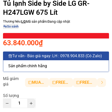
Tủ lạnh Side by Side LG GR-
H247LGW 675 Lít
Thương hiệu:
LG
Mã sản phẩm:
Đang cập nhật
So sánh
63.840.000₫
Tư vấn - Báo giá ngay: LH : 0978.904.833 (Có Zalo)
Sản phẩm chính hãng
Mã giảm
MUANHANH01
FREESHIP5
FREESHIP10
giá
Số lượng