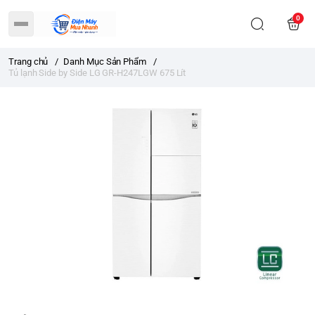
0
Trang chủ
/
Danh Mục Sản Phẩm
/
Tủ lạnh Side by Side LG GR-H247LGW 675 Lít