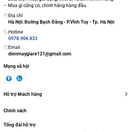
Tủ lạnh LG 675 lít GR-H247LGW có hệ thống khay kính chịu
– Mua gì cũng có, chính hãng hàng đầu.
lực rất bền và linh hoạt đáp ứng tốt nhu cầu bảo quản nhiều
Địa chỉ
loại thực phẩm có kích thước khác nhau của gia đình. Ngăn
Hà Nội: Đường Bạch Đằng - P.Vĩnh Tuy - Tp. Hà Nội
kệ dễ dàng vệ sinh khi dính bẩn giúp bạn tiết kiệm thời gian
hiệu quả.
Hotline
0978.904.833
Email
dienmaygiare121@gmail.com
Mạng xã hội
Hỗ trợ khách hàng
Chính sách
Tổng đài hỗ trợ