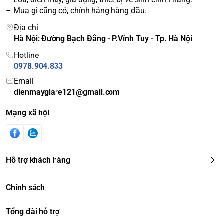
– Mua gì cũng có, chính hãng hàng đầu.
Địa chỉ
Hà Nội: Đường Bạch Đằng - P.Vĩnh Tuy - Tp. Hà Nội
Hotline
0978.904.833
Email
dienmaygiare121@gmail.com
Mạng xã hội
* Hình ảnh mang tính chất minh họa
Làm đông nhanh với khả
năng đưa nhiệt độ ngăn đông
Hỗ trợ khách hàng
xuống -24⁰C
Chính sách
Đặc biệt, tủ lạnh này sẽ giữ thực phẩm tươi sống được tươi
Tổng đài hỗ trợ
ngon do ngăn đông có khả năng giảm xuống -24⁰C nhanh