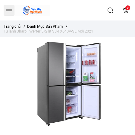
0
Trang chủ
/
Danh Mục Sản Phẩm
/
Tủ lạnh Sharp Inverter 572 lít SJ-FX640V-SL Mới 2021