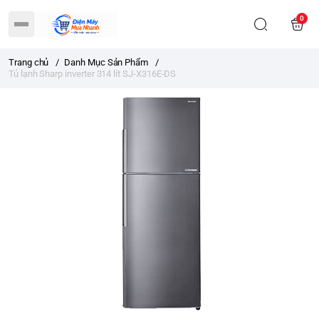
0
Trang chủ
/
Danh Mục Sản Phẩm
/
Tủ lạnh Sharp inverter 314 lít SJ-X316E-DS