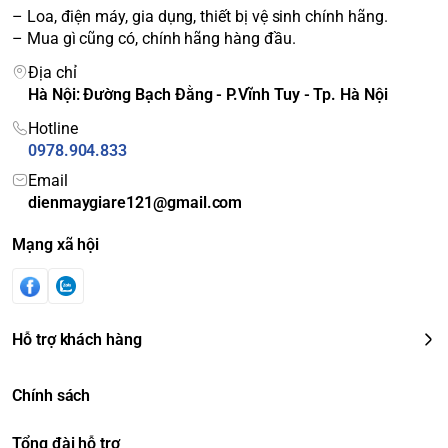
Thiết kế sang trọng, màu sắc
– Loa, điện máy, gia dụng, thiết bị vệ sinh chính hãng.
hài hòa
– Mua gì cũng có, chính hãng hàng đầu.
Địa chỉ
Hà Nội: Đường Bạch Đằng - P.Vĩnh Tuy - Tp. Hà Nội
Tủ lạnh Sharp SJ-X316E-DS
Inverter được thiết kế khá đơn
giản nhưng không kém phần tinh tế với màu sắc sang trọng
Hotline
làm nổi bật không gian nhà bạn hơn nữa tiện dụng với 2 cửa
0978.904.833
riêng biệt giúp dễ dàng bảo quản đồ ăn, chân đế được gia
Email
cố chắc chắn có thể đặt trên mọi bề mặt trong nhà.
dienmaygiare121@gmail.com
Mạng xã hội
Hỗ trợ khách hàng
Chính sách
Tổng đài hỗ trợ