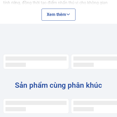
tính riêng, đồng thời tạo điểm nhấn thú vị cho không gian
bếp. Sẵn sàng khởi tạo xu hướng với những sắc màu dành
Xem thêm
riêng cho bạn. Hãy là người đầu tiên và duy nhất ghi dấu
phong cách với tủ lạnh Bespoke Ngăn đông trên thế hệ mới.
Sản phẩm cùng phân khúc
*Các tùy chọn màu cửa bao gồm Trắng, Xanh Navy, Hồng,
Nâu Charcoal