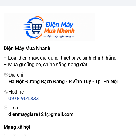
Linh hoạt chuyển đổi 4 chế
độ theo nhu cầu
Ngăn đông mềm linh hoạt Optimal Fresh+
Với 4 chế độ làm lạnh linh hoạt giúp bạn dễ dàng chuyển
đổi theo từng nhu cầu bảo quản: Chế độ "Làm mát" (phù
hợp thực phẩm dùng hằng ngày như sữa, thịt nguội…); Chế
Điện Máy Mua Nhanh
độ "Thịt & Cá"; Chế độ "Đông mềm" (phù hợp lưu trữ thực
– Loa, điện máy, gia dụng, thiết bị vệ sinh chính hãng.
phẩm dài ngày hơn chế độ Thịt & Cá), Chế độ "Làm lạnh
– Mua gì cũng có, chính hãng hàng đầu.
nhanh" cho đồ uống.
Địa chỉ
Hà Nội: Đường Bạch Đằng - P.Vĩnh Tuy - Tp. Hà Nội
Hotline
0978.904.833
Email
dienmaygiare121@gmail.com
Mạng xã hội