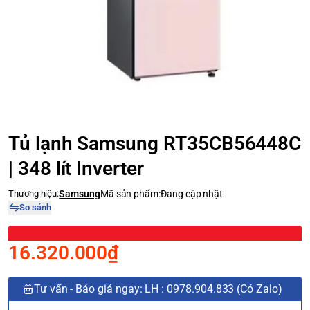
Tủ lạnh Samsung RT35CB56448C
| 348 lít Inverter
Thương hiệu:
Samsung
Mã sản phẩm:
Đang cập nhật
So sánh
16.320.000₫
Tư vấn - Báo giá ngay: LH : 0978.904.833 (Có Zalo)