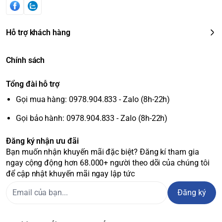
Hỗ trợ khách hàng
Chính sách
*Chế độ “Làm mát”: Thanh kéo ở “Min” và chọn nhiệt độ 3°C
ở bảng điều khiển.*Chế độ “Thịt & Cá”: Thanh kéo ở “Max”
Tổng đài hỗ trợ
và chọn nhiệt độ 3°C ở bảng điều khiển.*Chế độ “Đông
Gọi mua hàng: 0978.904.833 - Zalo (8h-22h)
mềm”: Thanh kéo ở “Max” và chọn nhiệt độ 1°C ở bảng điều
khiển.*Chế độ “Làm lạnh nhanh”: Thanh kéo ở “Max” và
Gọi bảo hành: 0978.904.833 - Zalo (8h-22h)
nhấn nút “Power Cool” ở bảng điều khiển.
Đăng ký nhận ưu đãi
Bảo toàn dưỡng chất & giữ
Bạn muốn nhận khuyến mãi đặc biệt? Đăng kí tham gia
ngay cộng động hơn 68.000+ người theo dõi của chúng tôi
tươi lâu hơn gấp 2 lần
để cập nhật khuyến mãi ngay lập tức
Ngăn đông mềm linh hoạt Optimal Fresh+ ở chế độ “Đông
Đăng ký
mềm” giữ thịt, cá tươi lâu hơn gấp 2 lần*, bảo toàn trọn
dưỡng chất đến 14 ngày mà không đông đá, không cần rã