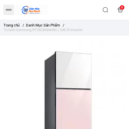
0
Trang chủ
/
Danh Mục Sản Phẩm
/
Tủ lạnh Samsung RT35CB56448C | 348 lít Inverter