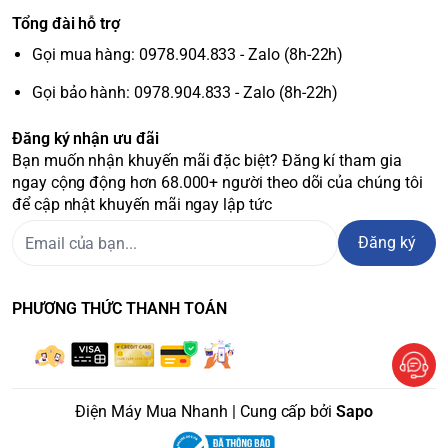
Tổng đài hỗ trợ
* Hình ảnh mang tính chất minh họa
Bảng điều khiển bên ngoài
Gọi mua hàng: 0978.904.833 - Zalo (8h-22h)
Gọi bảo hành: 0978.904.833 - Zalo (8h-22h)
tiện lợi
Với thiết kế có
bảng điều khiển bên ngoài
, người dùng có
Đăng ký nhận ưu đãi
thể điều chỉnh nhiệt độ tiện lợi hơn mà không cần mở cánh
Bạn muốn nhận khuyến mãi đặc biệt? Đăng kí tham gia
ngay cộng động hơn 68.000+ người theo dõi của chúng tôi
tủ, tránh thất thoát nhiệt độ ra bên ngoài.
để cập nhật khuyến mãi ngay lập tức
Đăng ký
PHƯƠNG THỨC THANH TOÁN
Điện Máy Mua Nhanh | Cung cấp bởi
Sapo
* Hình ảnh mang tính chất minh họa