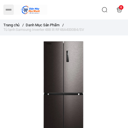
0
Trang chủ
/
Danh Mục Sản Phẩm
/
Tủ lạnh Samsung Inverter 488 lít RF48A4000B4/SV