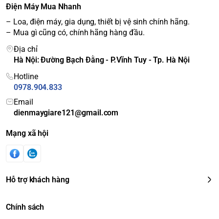
Điện Máy Mua Nhanh
– Loa, điện máy, gia dụng, thiết bị vệ sinh chính hãng.
* Hình ảnh mang tính chất minh họa
– Mua gì cũng có, chính hãng hàng đầu.
Thực phẩm được bảo quản
Địa chỉ
Hà Nội: Đường Bạch Đằng - P.Vĩnh Tuy - Tp. Hà Nội
với ngăn rau quả giữ ẩm
Hotline
Tủ lạnh Samsung nhờ ngăn rau củ cân bằng độ ẩm, sẽ
0978.904.833
giúp giữ độ ẩm phù hợp lượng thực phẩm có bên trong làm
Email
thực phẩm luôn tươi ngon, mọng nước.
dienmaygiare121@gmail.com
Mạng xã hội
Hỗ trợ khách hàng
Chính sách