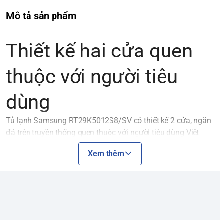
Mô tả sản phẩm
Thiết kế hai cửa quen
thuộc với người tiêu
dùng
Tủ lạnh Samsung RT29K5012S8/SV có thiết kế 2 cửa, ngăn
đá trên truyền thống quen thuộc với người tiêu dùng Việt
Nam. Ngoài ra, dung tích sử dụng 299 lít, chiếc tủ lạnh
Xem thêm
Samsung này sẽ là sự lựa chọn đáng cân nhắc cho gia đình
ít thành viên (khoảng 3-5 người).
Thực phẩm ngay trong
tầm mắt nhờ hệ thống