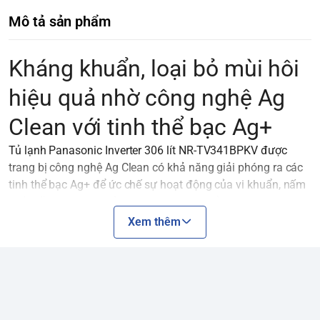
Mô tả sản phẩm
Kháng khuẩn, loại bỏ mùi hôi
hiệu quả nhờ công nghệ Ag
Clean với tinh thể bạc Ag+
Tủ lạnh Panasonic Inverter 306 lít
NR-TV341BPKV
được
trang bị công nghệ Ag Clean có khả năng giải phóng ra các
tinh thể bạc Ag+ để ức chế sự hoạt động của vi khuẩn, nấm
mốc cũng như loại bỏ mùi hôi bên trong tủ lạnh, giúp cho
thực phẩm giữ được trọn vẹn hương vị và tạo cảm giác dễ
Xem thêm
chịu mỗi khi bạn mở cửa tủ.