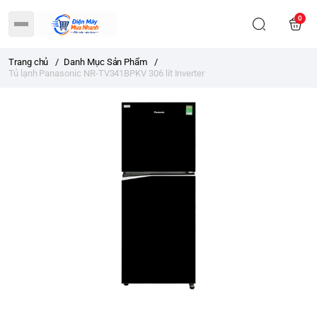
0
Trang chủ
/
Danh Mục Sản Phẩm
/
Tủ lạnh Panasonic NR-TV341BPKV 306 lít Inverter