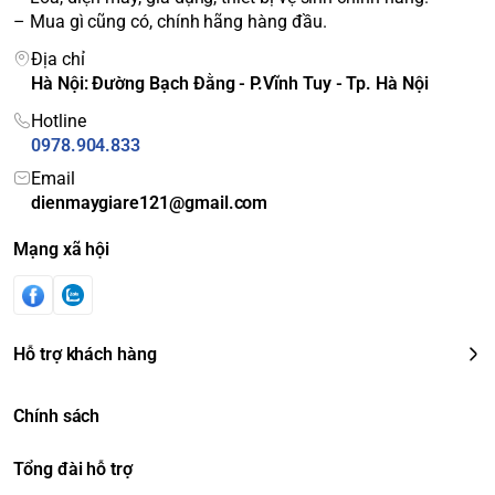
– Mua gì cũng có, chính hãng hàng đầu.
Địa chỉ
Hà Nội: Đường Bạch Đằng - P.Vĩnh Tuy - Tp. Hà Nội
Hotline
0978.904.833
*Hình ảnh chỉ mang tính chất minh họa
Email
Đồng thời, mẫu tủ lạnh này còn được tích hợp thêm cảm
dienmaygiare121@gmail.com
biến Econavi và công nghệ Multi Control, đều góp phần tiết
kiệm điện năng hiệu quả nhờ nhận biết được nhiệt độ bên
Mạng xã hội
trong – bên ngoài tủ lạnh và khối lượng thực phẩm hiện có,
để góp phần điều chỉnh và duy trì nhiệt độ phù hợp bên
trong tủ.
Hỗ trợ khách hàng
Chính sách
Tổng đài hỗ trợ