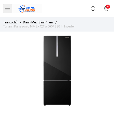
0
Trang chủ
/
Danh Mục Sản Phẩm
/
Tủ lạnh Panasonic NR-BX421WGKV 380 lít Inverter