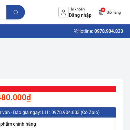
Tài khoản
0
Giỏ hàng
Đăng nhập
Hotline:
0978.904.833
480.000₫
 vấn - Báo giá ngay: LH : 0978.904.833 (Có Zalo)
 phẩm chính hãng