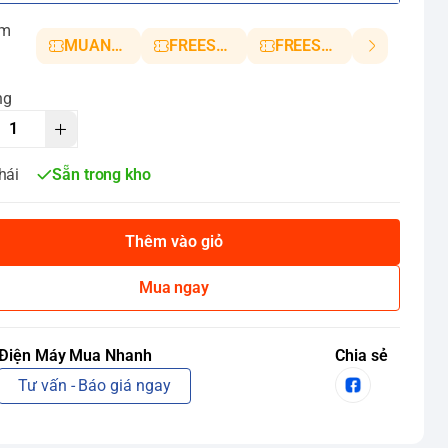
ảm
MUANHANH01
FREESHIP5
FREESHIP10
ng
hái
Sẵn trong kho
Thêm vào giỏ
Mua ngay
Điện Máy Mua Nhanh
Chia sẻ
Tư vấn - Báo giá ngay