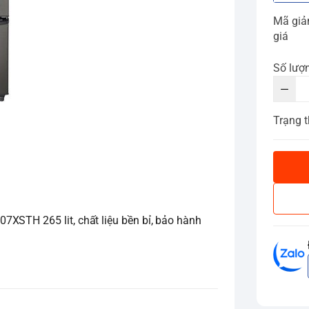
Mã gi
giá
Số lượ
Trạng t
XSTH 265 lit, chất liệu bền bỉ, bảo hành