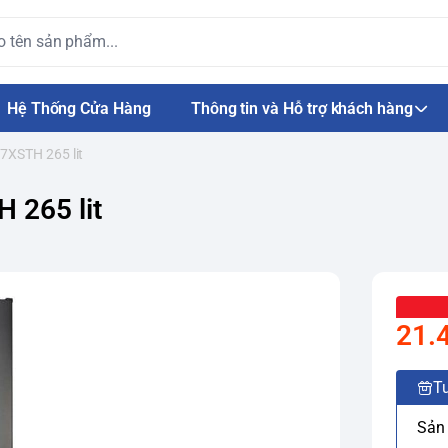
Hệ Thống Cửa Hàng
Thông tin và Hỗ trợ khách hàng
7XSTH 265 lit
 265 lit
21.
Tư
Sản