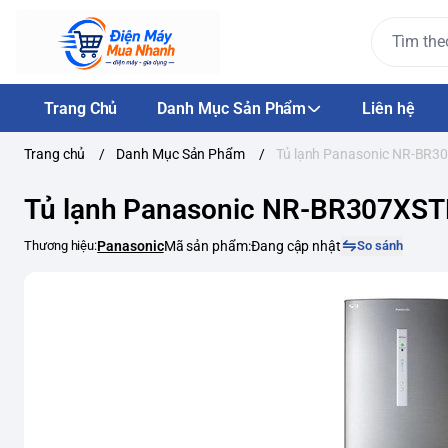
Trang Chủ
Danh Mục Sản Phẩm
Liên hệ
Trang chủ
/
Danh Mục Sản Phẩm
/
Tủ lạnh Panasonic NR-BR30
Tủ lạnh Panasonic NR-BR307XSTH
Thương hiệu:
Panasonic
Mã sản phẩm:
Đang cập nhật
So sánh