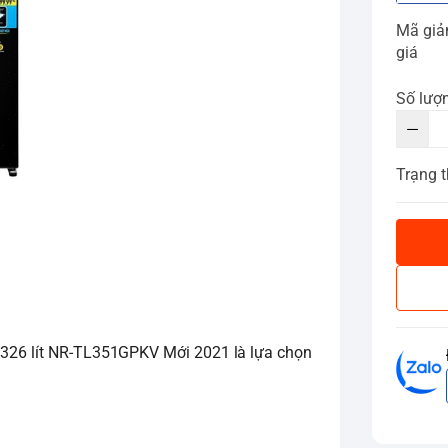
Mã gi
giá
Số lượ
Trạng t
r 326 lít NR-TL351GPKV Mới 2021 là lựa chọn