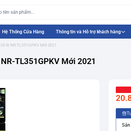
Hệ Thống Cửa Hàng
Thông tin và Hỗ trợ khách hàng
 326 lít NR-TL351GPKV Mới 2021
lít NR-TL351GPKV Mới 2021
20.
Tư
Sản