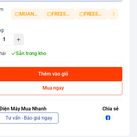
ảm
MUANHANH01
FREESHIP5
FREESHIP10
ng
hái
Sẵn trong kho
Thêm vào giỏ
Mua ngay
Điện Máy Mua Nhanh
Chia sẻ
Tư vấn - Báo giá ngay