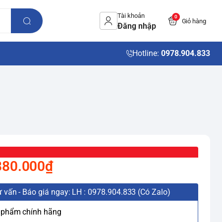
Tài khoản
0
Giỏ hàng
Đăng nhập
Hotline:
0978.904.833
880.000₫
 vấn - Báo giá ngay: LH : 0978.904.833 (Có Zalo)
 phẩm chính hãng