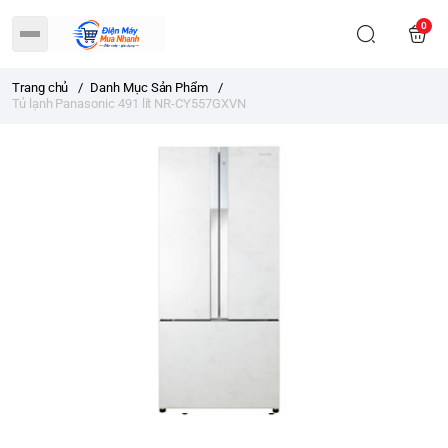
0
Trang chủ
/
Danh Mục Sản Phẩm
/
Tủ lạnh Panasonic 491 lít NR-CY557GXVN