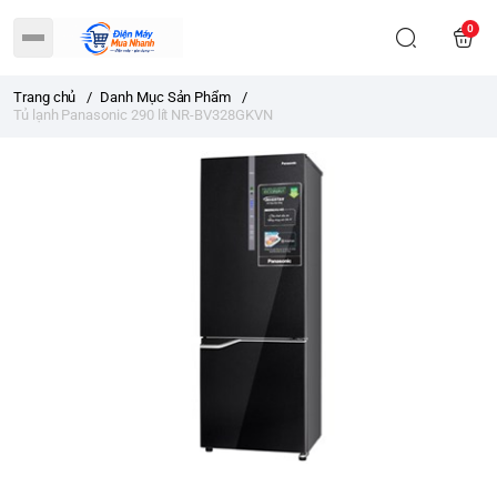
0
Trang chủ
/
Danh Mục Sản Phẩm
/
Tủ lạnh Panasonic 290 lít NR-BV328GKVN