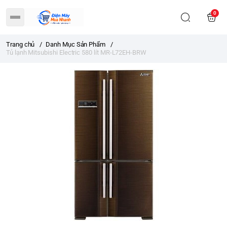
0
Trang chủ
/
Danh Mục Sản Phẩm
/
Tủ lạnh Mitsubishi Electric 580 lít MR-L72EH-BRW