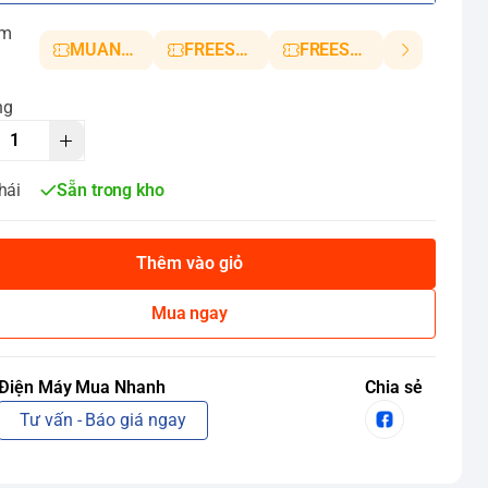
ảm
MUANHANH01
FREESHIP5
FREESHIP10
ng
hái
Sẵn trong kho
Thêm vào giỏ
Mua ngay
Điện Máy Mua Nhanh
Chia sẻ
Tư vấn - Báo giá ngay