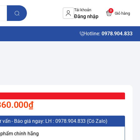
Tài khoản
0
Giỏ hàng
Đăng nhập
Hotline:
0978.904.833
360.000₫
 vấn - Báo giá ngay: LH : 0978.904.833 (Có Zalo)
 phẩm chính hãng