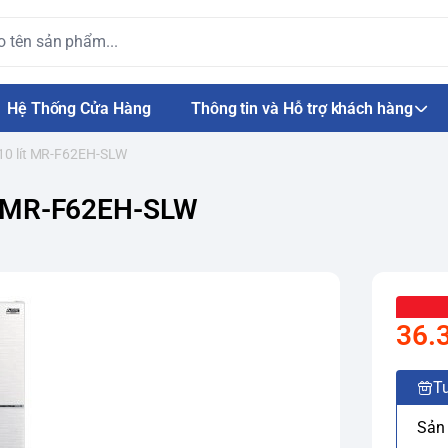
Hệ Thống Cửa Hàng
Thông tin và Hỗ trợ khách hàng
 510 lít MR-F62EH-SLW
lít MR-F62EH-SLW
36.
Tư
Sản