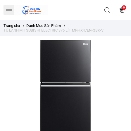
0
Trang chủ
/
Danh Mục Sản Phẩm
/
TỦ LẠNH MITSUBISHI ELECTRIC 376 LÍT MR-FX47EN-GBK-V