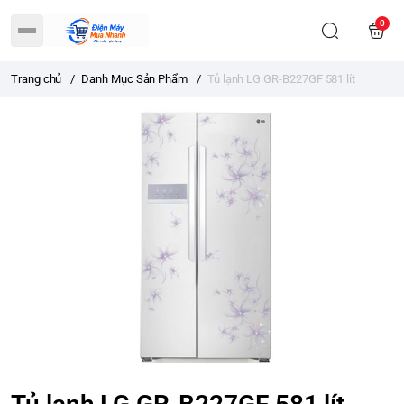
0
Trang chủ
/
Danh Mục Sản Phẩm
/
Tủ lạnh LG GR-B227GF 581 lít