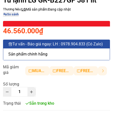
Tủ lạnh LG GR-B227GF 581 lít
Thương hiệu:
LG
Mã sản phẩm:
Đang cập nhật
So sánh
46.560.000₫
Tư vấn - Báo giá ngay: LH : 0978.904.833 (Có Zalo)
Sản phẩm chính hãng
Mã giảm
MUANHANH01
FREESHIP5
FREESHIP10
giá
Số lượng
Trạng thái
Sẵn trong kho