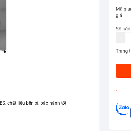
Mã gi
giá
Số lượ
Trạng t
, chất liệu bền bỉ, bảo hành tốt.