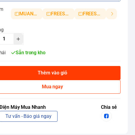
ảm
MUANHANH01
FREESHIP5
FREESHIP10
ng
hái
Sẵn trong kho
Thêm vào giỏ
Mua ngay
Điện Máy Mua Nhanh
Chia sẻ
Tư vấn - Báo giá ngay