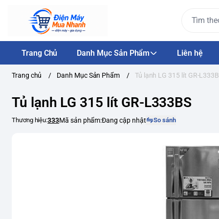
Trang Chủ
Danh Mục Sản Phẩm
Liên hệ
Trang chủ
/
Danh Mục Sản Phẩm
/
Tủ lạnh LG 315 lít GR-L333
Tủ lạnh LG 315 lít GR-L333BS
Thương hiệu:
333
Mã sản phẩm:
Đang cập nhật
So sánh