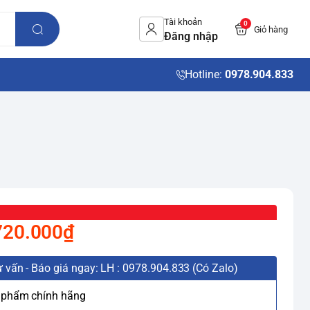
Tài khoản
0
Giỏ hàng
Đăng nhập
Hotline:
0978.904.833
720.000₫
 vấn - Báo giá ngay: LH : 0978.904.833 (Có Zalo)
 phẩm chính hãng