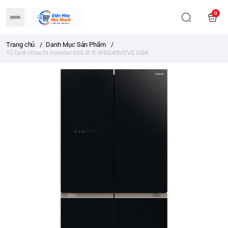
0
Trang chủ
/
Danh Mục Sản Phẩm
/
Tủ lạnh Hitachi Inverter 638 lít R-WB640VGV0 GBK