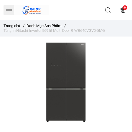
0
Trang chủ
/
Danh Mục Sản Phẩm
/
Tủ lạnh Hitachi Inverter 569 lít Multi Door R-WB640VGV0 GMG