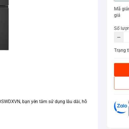
Mã gi
giá
Số lượ
Trạng t
20DSWDXVN, bạn yên tâm sử dụng lâu dài, hỗ