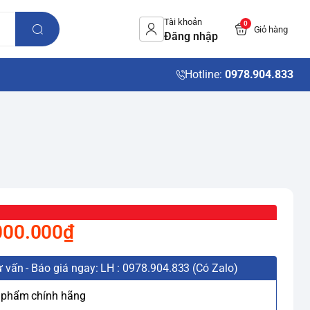
Tài khoản
0
Giỏ hàng
Đăng nhập
Hotline:
0978.904.833
000.000₫
 vấn - Báo giá ngay: LH : 0978.904.833 (Có Zalo)
 phẩm chính hãng