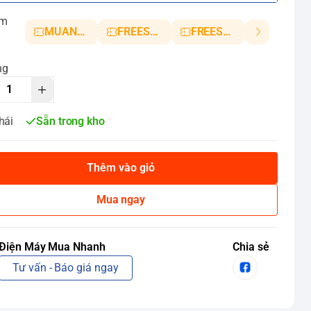
ảm
MUANHANH01
FREESHIP5
FREESHIP10
ng
hái
Sẵn trong kho
Thêm vào giỏ
Mua ngay
Điện Máy Mua Nhanh
Chia sẻ
Tư vấn - Báo giá ngay