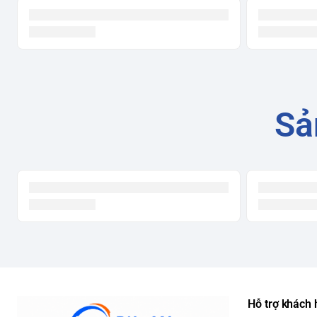
Sả
Một trong những điểm nổi bật của
Tủ lạnh Hitachi Inv
kế sang trọng và hiện đại.
•
Thiết kế Multi Door 4 cánh
, dễ dàng mở từng ngăn riêng 
năng lượng hiệu quả.
Hỗ trợ khách
•
Dung tích sử dụng 464 lít
, trong đó ngăn đá 175 lít và n