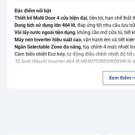
Đặc điểm nổi bật
Thiết kế Multi Door 4 cửa hiện đại
, tiện lợi, hạn chế thất
Dung tích sử dụng lớn 464 lít
, đáp ứng tốt nhu cầu lưu tr
Vòi lấy nước ngoài tiện dụng
, không cần mở cửa tủ, tiết 
Máy nén Inverter hiệu suất cao
, vận hành êm và tiết kiệ
Ngăn Selectable Zone đa năng
, tùy chỉnh 4 mức nhiệt l
Cảm biến nhiệt Eco kép
, tự động điều chỉnh nhiệt độ tố
Tủ lạnh Hitachi Inverter 464 lít HR4N7520DSWDXVN
là 
Door 4 cửa tiện lợi và sang trọng. Sở hữu công nghệ làm
điện, cùng các tính năng hiện đại như ngăn Selectable 
Xem thêm
vòi lấy nước ngoài tiện dụng, sản phẩm mang đến trải n
5 thành viên. Hãy cùng Tổng Kho Điện Máy Đỏ Hà Nội kh
dưới đây.
Thiết kế sản phẩm