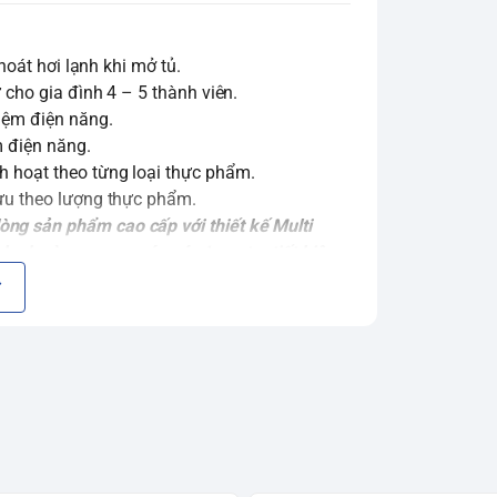
 thoát hơi lạnh khi mở tủ.
ữ cho gia đình 4 – 5 thành viên.
kiệm điện năng.
m điện năng.
inh hoạt theo từng loại thực phẩm.
i ưu theo lượng thực phẩm.
dòng sản phẩm cao cấp với thiết kế Multi
 lạnh vòng cung, máy nén Inverter tiết kiệm
Zone đa năng, bảng điều khiển cảm ứng, và
ghiệm sử dụng hoàn hảo cho gia đình từ 4 -
ám phá chi tiết sản phẩm này qua bài viết