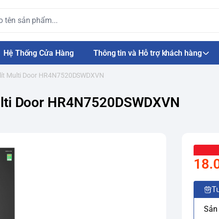
Hệ Thống Cửa Hàng
Thông tin và Hỗ trợ khách hàng
64 lít Multi Door HR4N7520DSWDXVN
t Multi Door HR4N7520DSWDXVN
18.
Tư
Sản