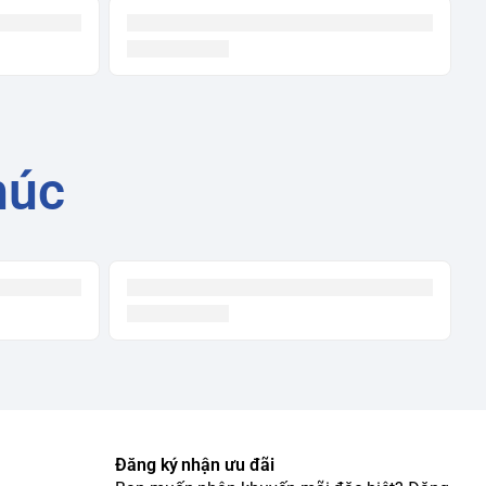
húc
Đăng ký nhận ưu đãi