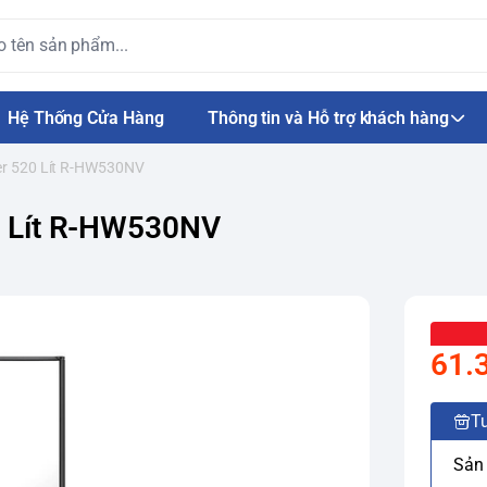
Hệ Thống Cửa Hàng
Thông tin và Hỗ trợ khách hàng
ter 520 Lít R-HW530NV
20 Lít R-HW530NV
61.
Tư
Sản