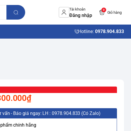
Tài khoản
0
Giỏ hàng
Đăng nhập
Hotline:
0978.904.833
300.000₫
 vấn - Báo giá ngay: LH : 0978.904.833 (Có Zalo)
 phẩm chính hãng