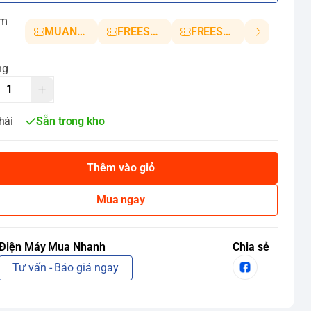
ảm
MUANHANH01
FREESHIP5
FREESHIP10
ng
hái
Sẵn trong kho
Thêm vào giỏ
Mua ngay
Điện Máy Mua Nhanh
Chia sẻ
Tư vấn - Báo giá ngay