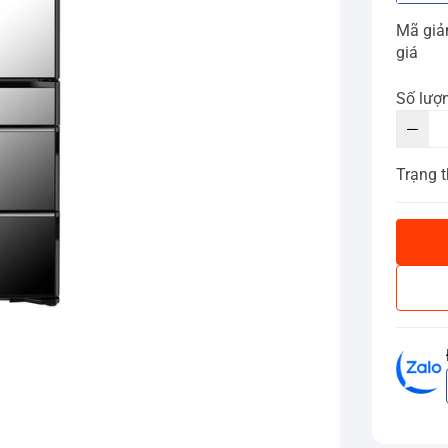
Mã gi
giá
Số lượ
Trạng t