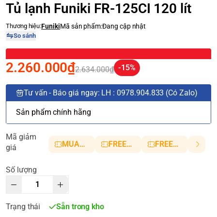
Tủ lạnh Funiki FR-125CI 120 lít
Thương hiệu:
Funiki
Mã sản phẩm:
Đang cập nhật
So sánh
2.260.000₫
-15%
2.634.000₫
Tư vấn - Báo giá ngay: LH : 0978.904.833 (Có Zalo)
Sản phẩm chính hãng
Mã giảm
MUANHANH01
FREESHIP5
FREESHIP10
giá
Số lượng
Trạng thái
Sẵn trong kho