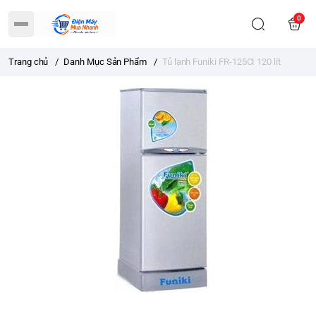
0
Trang chủ
/
Danh Mục Sản Phẩm
/
Tủ lạnh Funiki FR-125CI 120 lít