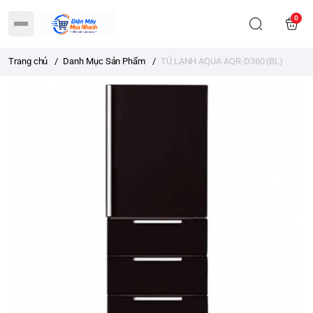
0
Trang chủ
/
Danh Mục Sản Phẩm
/
TỦ LẠNH AQUA AQR-D360 (BL)