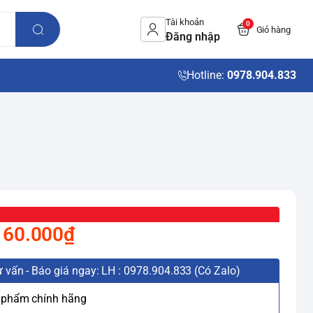
Tài khoản
0
Giỏ hàng
Đăng nhập
Hotline:
0978.904.833
160.000₫
 vấn - Báo giá ngay: LH : 0978.904.833 (Có Zalo)
 phẩm chính hãng