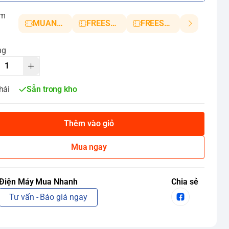
ảm
MUANHANH01
FREESHIP5
FREESHIP10
ng
hái
Sẵn trong kho
Thêm vào giỏ
Mua ngay
Điện Máy Mua Nhanh
Chia sẻ
Tư vấn - Báo giá ngay