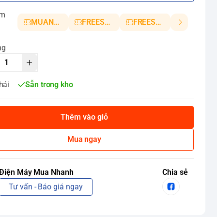
ảm
MUANHANH01
FREESHIP5
FREESHIP10
ng
hái
Sẵn trong kho
Thêm vào giỏ
Mua ngay
Điện Máy Mua Nhanh
Chia sẻ
Tư vấn - Báo giá ngay