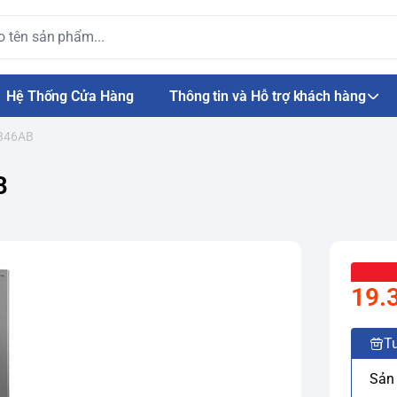
Hệ Thống Cửa Hàng
Thông tin và Hỗ trợ khách hàng
P346AB
B
19.
Tư
Sản