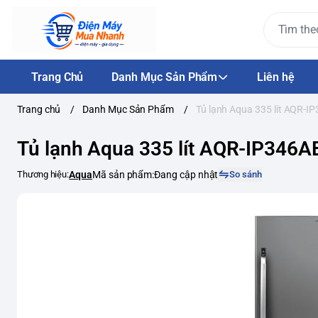
Trang Chủ
Danh Mục Sản Phẩm
Liên hệ
Trang chủ
/
Danh Mục Sản Phẩm
/
Tủ lạnh Aqua 335 lít AQR-I
Tủ lạnh Aqua 335 lít AQR-IP346A
Thương hiệu:
Aqua
Mã sản phẩm:
Đang cập nhật
So sánh