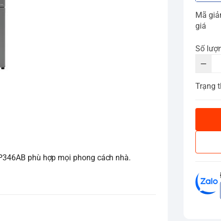
Mã gi
giá
Số lượ
Trạng t
R-IP346AB phù hợp mọi phong cách nhà.