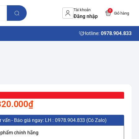
Tài khoản
0
Giỏ hàng
Đăng nhập
Hotline:
0978.904.833
320.000₫
 vấn - Báo giá ngay: LH : 0978.904.833 (Có Zalo)
 phẩm chính hãng