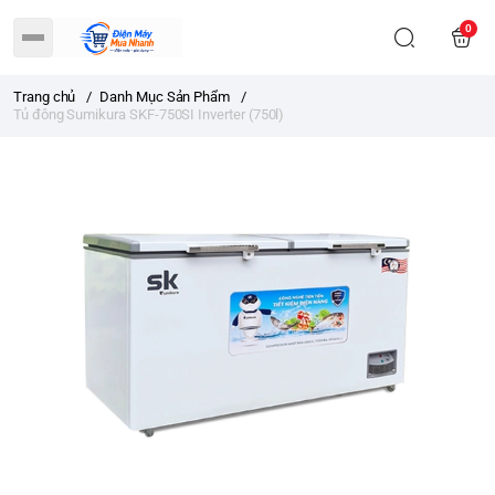
0
Trang chủ
/
Danh Mục Sản Phẩm
/
Tủ đông Sumikura SKF-750SI Inverter (750l)