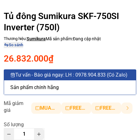
Tủ đông Sumikura SKF-750SI
Inverter (750l)
Thương hiệu:
Sumikura
Mã sản phẩm:
Đang cập nhật
So sánh
26.832.000₫
Tư vấn - Báo giá ngay: LH : 0978.904.833 (Có Zalo)
Sản phẩm chính hãng
Mã giảm
MUANHANH01
FREESHIP5
FREESHIP10
giá
Số lượng