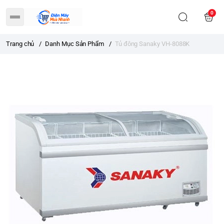
0
Trang chủ
/
Danh Mục Sản Phẩm
/
Tủ đông Sanaky VH-8088K