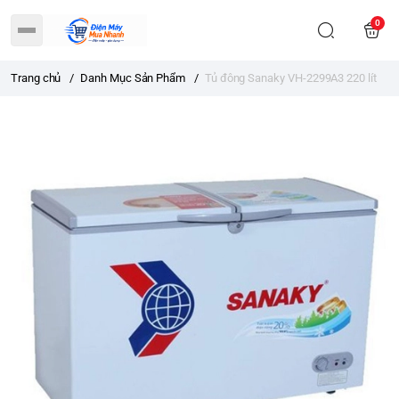
0
Trang chủ
/
Danh Mục Sản Phẩm
/
Tủ đông Sanaky VH-2299A3 220 lít