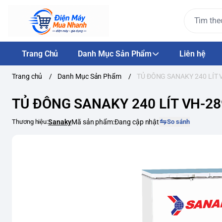
Trang Chủ
Danh Mục Sản Phẩm
Liên hệ
Trang chủ
/
Danh Mục Sản Phẩm
/
TỦ ĐÔNG SANAKY 240 LÍT
TỦ ĐÔNG SANAKY 240 LÍT VH-2
Thương hiệu:
Sanaky
Mã sản phẩm:
Đang cập nhật
So sánh