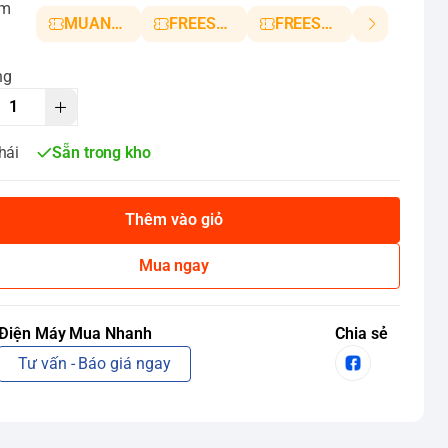
ảm
MUANHANH01
FREESHIP5
FREESHIP10
ng
hái
Sẵn trong kho
Thêm vào giỏ
Mua ngay
Điện Máy Mua Nhanh
Chia sẻ
Tư vấn - Báo giá ngay