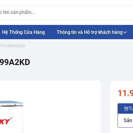
Hệ Thống Cửa Hàng
Thông tin và Hỗ trợ khách hàng
 VH-2899A2KD
899A2KD
11.
Tư
Sản