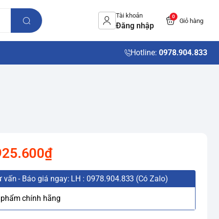
Tài khoản
0
Giỏ hàng
Đăng nhập
Hotline:
0978.904.833
925.600₫
 vấn - Báo giá ngay: LH : 0978.904.833 (Có Zalo)
 phẩm chính hãng