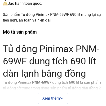
Bảo hành toàn quốc.
Sản phẩm Tủ đông Pinimax PNM-69WF 690 lít mang lại sự
tiện nghi, an toàn và hiện đại.
Mô tả sản phẩm
Tủ đông Pinimax PNM-
69WF dung tích 690 lít
dàn lạnh bằng đồng
Tủ đông Pinimax
PNM-69WF
dung tích 690 lít là sản phẩm
tủ đông cỡ trung trong dòng sản phẩm
tủ đông dàn đồng
2
ngăn 2 cánh thương hiệu
Pinimax
của
Sanaky
. Đây là sự
Xem thêm
lựa chọn của nhiều gia đình, các cửa hàng tạp hóa, các bếp
ăn, nhà hàng… Để bảo quản kem, thịt cá, đồ đông lạnh, rau