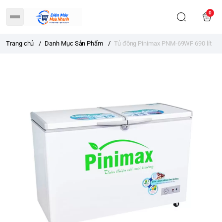
0
Trang chủ
/
Danh Mục Sản Phẩm
/
Tủ đông Pinimax PNM-69WF 690 lít