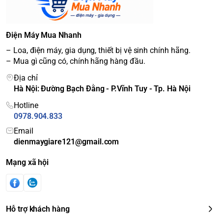
Điện áp (V)
220v/50Hz
Điều chỉnh nhiệt độ
Có
Nhiệt độ ngăn đông
≤ -18℃
Điện Máy Mua Nhanh
Nhiệt độ ngăn mát
0℃ ～ 10℃
– Loa, điện máy, gia dụng, thiết bị vệ sinh chính hãng.
Khóa tủ
Có
– Mua gì cũng có, chính hãng hàng đầu.
Công suất
146.3 (W)
Địa chỉ
Gas
R600a
Hà Nội: Đường Bạch Đằng - P.Vĩnh Tuy - Tp. Hà Nội
Hotline
0978.904.833
Email
dienmaygiare121@gmail.com
Mạng xã hội
Hỗ trợ khách hàng