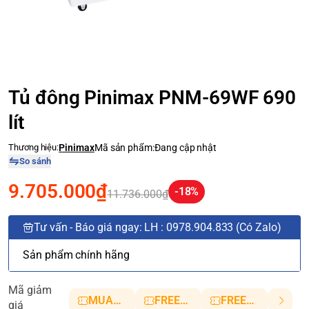
Tủ đông Pinimax PNM-69WF 690
lít
Thương hiệu:
Pinimax
Mã sản phẩm:
Đang cập nhật
So sánh
9.705.000₫
-18%
11.736.000₫
Tư vấn - Báo giá ngay: LH : 0978.904.833 (Có Zalo)
Sản phẩm chính hãng
Mã giảm
MUANHANH01
FREESHIP5
FREESHIP10
giá