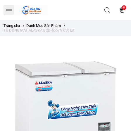
0
Trang chủ
/
Danh Mục Sản Phẩm
/
TỦ ĐÔNG MÁT ALASKA BCD-6567N 650 Lít