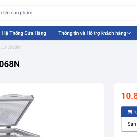
Hệ Thống Cửa Hàng
Thông tin và Hỗ trợ khách hàng
 BCD-3068N
3068N
10.
Tư
Sản