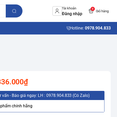
Tài khoản
0
Giỏ hàng
Đăng nhập
Hotline:
0978.904.833
836.000₫
 vấn - Báo giá ngay: LH : 0978.904.833 (Có Zalo)
 phẩm chính hãng