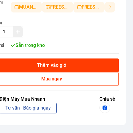
ảm
MUANHANH01
FREESHIP5
FREESHIP10
ng
hái
Sẵn trong kho
Thêm vào giỏ
Mua ngay
Điện Máy Mua Nhanh
Chia sẻ
Tư vấn - Báo giá ngay