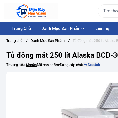
Trang Chủ
Danh Mục Sản Phẩm
Liên hệ
Trang chủ
/
Danh Mục Sản Phẩm
/
Tủ đông mát 250 lít Alaska
Tủ đông mát 250 lít Alaska BCD-
Thương hiệu:
Alaska
Mã sản phẩm:
Đang cập nhật
So sánh