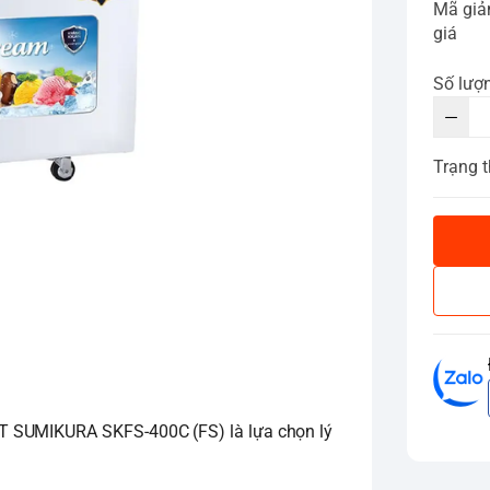
Mã gi
giá
Số lượ
Trạng t
T SUMIKURA SKFS-400C (FS) là lựa chọn lý