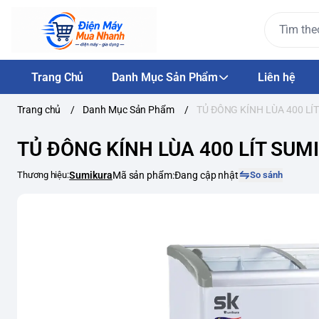
Trang Chủ
Danh Mục Sản Phẩm
Liên hệ
Trang chủ
/
Danh Mục Sản Phẩm
/
TỦ ĐÔNG KÍNH LÙA 400 LÍ
TỦ ĐÔNG KÍNH LÙA 400 LÍT SUM
Thương hiệu:
Sumikura
Mã sản phẩm:
Đang cập nhật
So sánh