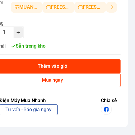
ảm
MUANHANH01
FREESHIP5
FREESHIP10
ng
hái
Sẵn trong kho
Thêm vào giỏ
Mua ngay
Điện Máy Mua Nhanh
Chia sẻ
Tư vấn - Báo giá ngay