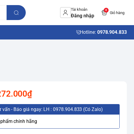
Tài khoản
0
Giỏ hàng
Đăng nhập
Hotline:
0978.904.833
272.000₫
 vấn - Báo giá ngay: LH : 0978.904.833 (Có Zalo)
 phẩm chính hãng