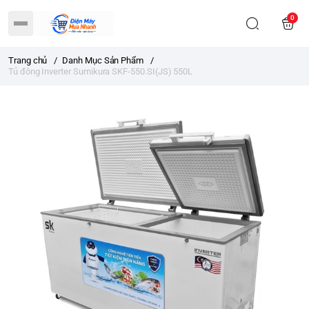
0
Trang chủ
/
Danh Mục Sản Phẩm
/
Tủ đông Inverter Sumikura SKF-550.SI(JS) 550L