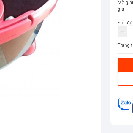
Mã gi
giá
Số lượ
Trạng t