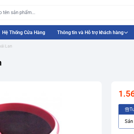
Hệ Thống Cửa Hàng
Thông tin và Hỗ trợ khách hàng
hái Lan
n
1.5
Tư
Sản