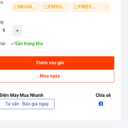
ảm
MUANHANH01
FREESHIP5
FREESHIP10
ng
hái
Sẵn trong kho
Thêm vào giỏ
Mua ngay
Điện Máy Mua Nhanh
Chia sẻ
Tư vấn - Báo giá ngay