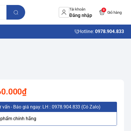
Tài khoản
0
Giỏ hàng
Đăng nhập
Hotline:
0978.904.833
60.000₫
 vấn - Báo giá ngay: LH : 0978.904.833 (Có Zalo)
 phẩm chính hãng